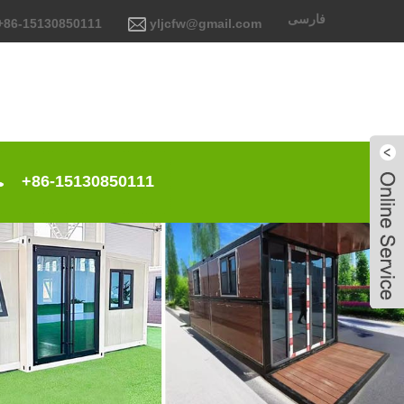
فارسی
+86-15130850111
yljcfw@gmail.com
+86-15130850111