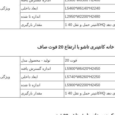
L5460*W6140*H2240
ابعاد داخلی
ویژگی
L2950*W2200*H2480
اندازه تا شده
مقدار بارگیری
کانتینری تاشو با ارتفاع 20 فوت صاف
20 فوت
تولید - محصول مدل
L5900*W6420*H2450
اندازه گسترش یافته
L5740*W6260*H2250
ابعاد داخلی
ویژگی
L5900*W2200*H2450
اندازه تا شده
مقدار بارگیری