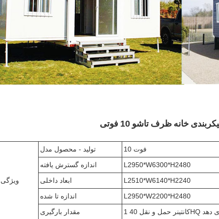
ربندی خانه ظرف تاشو 10 فوتی
10 فوت
تولید - محصول مدل
L2950*W6300*H2480
اندازه گسترش یافته
L2510*W6140*H2240
ابعاد داخلی
ویژگی
L2950*W2200*H2480
اندازه تا شده
مقدار بارگیری