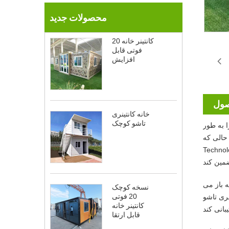
محصولات جدید
کانتینر خانه 20
فوتی قابل
افزایش
صول
خانه کانتینری
تاشو کوچک
را به طور
Yilong In
ان خدمات پشتیبانی فنی و تعمیر و نگهداری همه جانبه
ه باز می
نسخه کوچک
20 فوتی
تینری تاشو
کانتینر خانه
قابل ارتقا