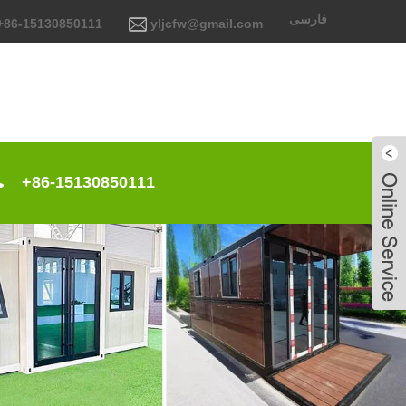
فارسی
+86-15130850111
yljcfw@gmail.com
+86-15130850111