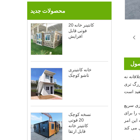
محصولات جدید
کانتینر خانه 20
فوتی قابل
افزایش
صول
خانه کانتینری
تاشو کوچک
اقانه نه
بزرگ تری
ازی سریع
ت را برای
نسخه کوچک
20 فوتی
 این امر
کانتینر خانه
قابل ارتقا