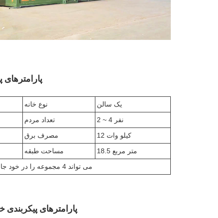
پارامترهای پیک
یک سالن
نوع خانه
2 ~ 4 نفر
تعداد مردم
12 کیلو وات
مصرف برق
18.5 متر مربع
مساحت طبقه
1 کانتینر حمل و نقل 40HQ می تواند 4 مجموعه را در خود جای دهد
پارامترهای پیکربندی خانه 