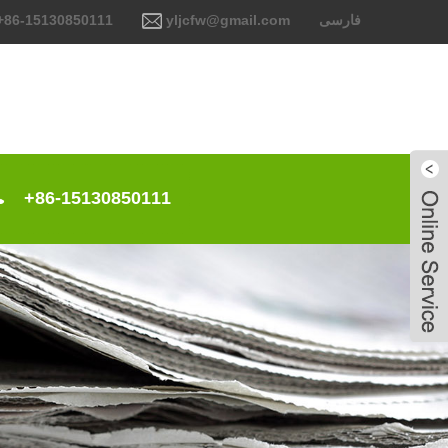
فارسی
yljcfw@gmail.com
+86-15130850111
+86-15130850111