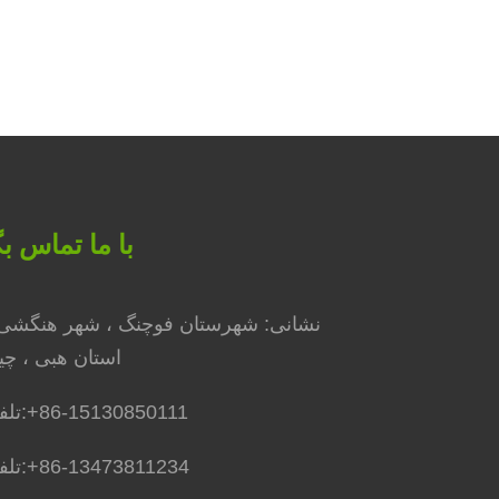
با ما تماس بگ
نشانی: شهرستان فوچنگ ، ​​شهر هنگشی 
استان هبی ، چی
+86-15130850111
تلفن:
+86-13473811234
تلفن: