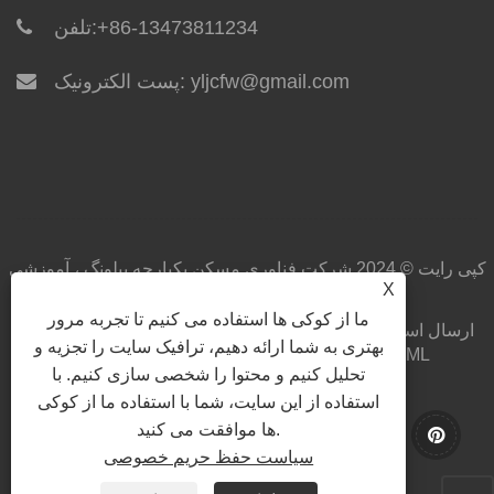
+86-13473811234
تلفن:
yljcfw@gmail.com
پست الکترونیک:
کپی رایت © 2024 شرکت فناوری مسکن یکپارچه ییلونگ ، آموزشی
X
ویبولیتین کلیه حقوق محفوظ است.
ما از کوکی ها استفاده می کنیم تا تجربه مرور
ارسال استعلام
دانلود
اخبار
محصولات
درباره ما
صفحه اصلی
بهتری به شما ارائه دهیم، ترافیک سایت را تجزیه و
XML
RSS
Sitemap
پیوندها
با ما تماس بگیرید
تحلیل کنیم و محتوا را شخصی سازی کنیم. با
Privacy Policy
استفاده از این سایت، شما با استفاده ما از کوکی
ها موافقت می کنید.
سیاست حفظ حریم خصوصی