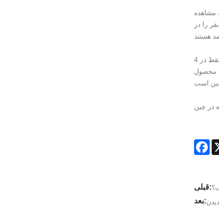
ه مشاهده
اند دو نفر را در
همه "ساخته شده در چین" هستند و پانل ها عمدتا از گوانگدونگ و ژجیانگ هستند. خانه ای فقط در 4
ک محصول
Fa
قبلی:
ت؟
بعد: