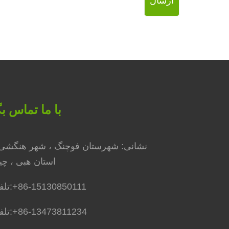
ارسال
با ما تماس بگ
نشانی: شهرستان فوچنگ ، ​​شهر هنگشی 
استان هبی ، چی
+86-15130850111
تلفن:
+86-13473811234
تلفن: