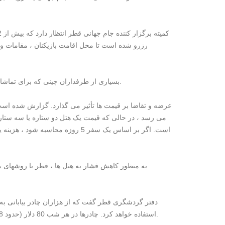
بسیاری از طرفداران چینی که برای تماشای بازی به قطر رفتند نیز مشکل "پیدا کردن یک اتاق" را در سکوهای اجتماعی بیان کردند.
عرضه و تقاضا بر قیمت ها تأثیر می گذارد. گزارش شده اس
به منظور کاهش فشار به هتل ها ، قطر با روشهای م
در دهکده فن تا 200 دلار در هر شب (حدود 1450 یوان).
استفاده خواهد کرد. چادرها در هر شب 80 دلار (حدود 568 یوان) و