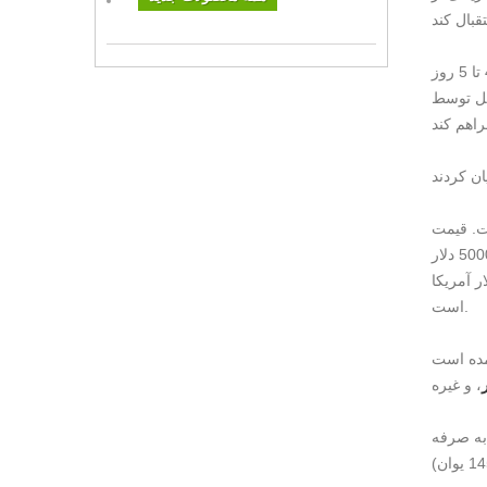
کمیته برگزار کننده جام جهانی قطر انتظار دارد که بیش از 1.2 میلیون هوادار خارجی در جام جهانی وارد قطر شوند و میانگین اقامت آنها 4 تا 5 روز
 محل اقامت بازیکنان ، مقامات و حامیان مالی
ت. قیمت
یک هتل پنج ستاره در هر شب به 5000 دلار (حدود 35،511 RMB) می رسد ، در حالی که قیمت یک هتل دو ستاره یا سه ستاره نیز بین 500-2،000
3،-14،204 RMB) است. اگر بر اساس یک سفر 5 روزه محاسبه شود ، هزینه یک هوادار در هتل حدود 20،000-100،000 یوان
است.
مده است
، و غیره
ً مقرون به صرفه