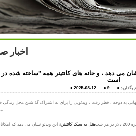
اخبار ص
ن می دهد ، و خانه های کانتینر همه "ساخته شده در 
است
 بگذارید
●
9
●
2025-03-12
●
تماشای جام جهانی به دوحه ، قطر رفت ، ویدئویی را برای به اشتراک گذاشتن محل زندگی
منتشر کرد.
کاملاً جامع هستند قیمت یک اتاق دو نفره 200 دلار در هر شب (حدود 1450 RMB)
هتل به سبک کانتینر
این ویدئو نشان می دهد که امکانات داخلی a