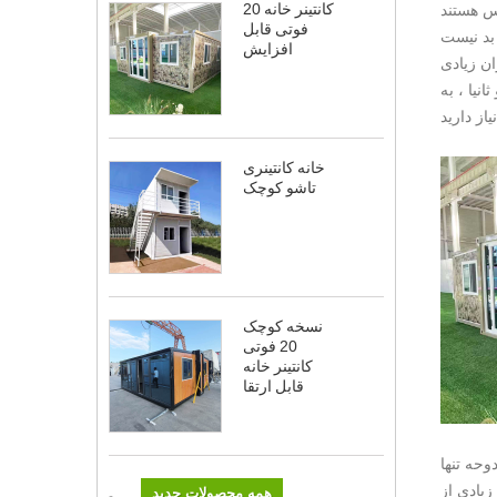
کانتینر خانه 20
فوتی قابل
افزایش
ان زیادی
نیا ، به
خانه کانتینری
تاشو کوچک
نسخه کوچک
20 فوتی
کانتینر خانه
قابل ارتقا
 پایتخت دوحه تنها
زیادی از
همه محصولات جدید