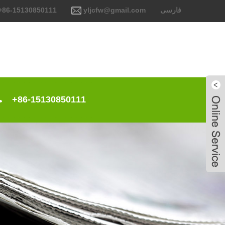
فارسی
yljcfw@gmail.com
+86-15130850111
+86-15130850111