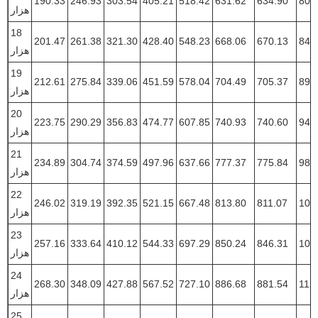
190.33
246.93
303.54
405.21
518.42
631.62
634.90
804
هزار
18
201.47
261.38
321.30
428.40
548.23
668.06
670.13
849
هزار
19
212.61
275.84
339.06
451.59
578.04
704.49
705.37
895
هزار
20
223.75
290.29
356.83
474.77
607.85
740.93
740.60
940
هزار
21
234.89
304.74
374.59
497.96
637.66
777.37
775.84
985
هزار
22
246.02
319.19
392.35
521.15
667.48
813.80
811.07
103
هزار
23
257.16
333.64
410.12
544.33
697.29
850.24
846.31
107
هزار
24
268.30
348.09
427.88
567.52
727.10
886.68
881.54
112
هزار
25