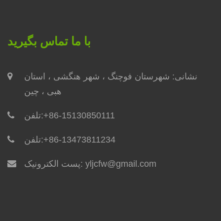
با ما تماس بگیرید
نشانی: شهرستان فوچنگ ، ​​شهر هنگشی ، استان
هبی ، چین
+86-15130850111
تلفن:
+86-13473811234
تلفن:
yljcfw@gmail.com
پست الکترونیک: