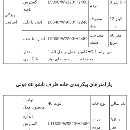
3 تا 6 نفر
L9000*W6220*H2480
گسترش
مردم
یافته
ویژگی
12 کیلو
مصرف
L8540*W6060*H2240
ابعاد داخلی
اساسی
وات
برق
56 متر
مساحت
L9000*W2200*H2480
اندازه تا شده
مربع
طبقه
1 کانتینر حمل و نقل 40HQ می تواند 1
مقدار
مجموعه را در خود جای دهد
بارگذاری
پارامترهای پیکربندی خانه ظرف تاشو 40 فوتی
تولید -
یک سالن
نوع خانه
40 فوت
محصول مدل
اندازه
3 تا 6
تعداد
L11800*W6220*H2480
گسترش
نفر
مردم