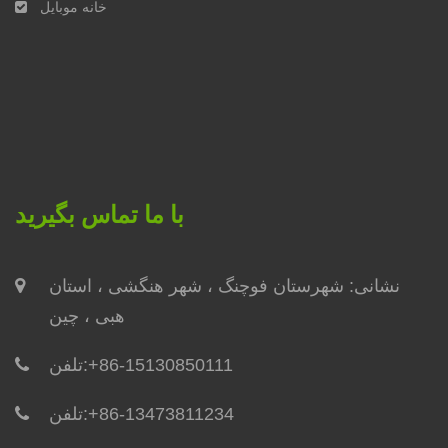
خانه موبایل
با ما تماس بگیرید
نشانی: شهرستان فوچنگ ، ​​شهر هنگشی ، استان
هبی ، چین
+86-15130850111
تلفن:
+86-13473811234
تلفن: