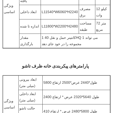
یافته
ویژگی
12 کیلو
مصرف
L11540*W6060*H2240
ابعاد داخلی
اساسی
وات
برق
72 متر
مساحت
L11800*W2200*H2480
اندازه تا شده
مربع
طبقه
1 کانتینر حمل و نقل 40HQ می تواند 1
مقدار
مجموعه را در خود جای دهد
بارگذاری
پارامترهای پیکربندی خانه ظرف تاشو
ابعاد بیرونی
5800 طول*2440 عرض*2500 ارتفاع
(میلی متر)
ابعاد داخلی
طول 5640*2320 عرض * ارتفاع 2400
(میلی متر)
ویژگی
اساسی
حالت تاشو
طول 5800*2480 عرض * ارتفاع 410