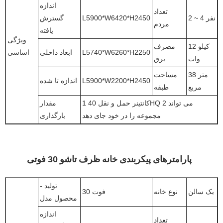
اندازه
تعداد
2 ~ 4 نفر
L5900*W6420*H2450
گسترش
مردم
یافته
ویژگی
12 کیلو
مصرف
L5740*W6260*H2250
ابعاد داخلی
اساسی
وات
برق
38 متر
مساحت
L5900*W2200*H2450
اندازه تا شده
مربع
طبقه
1 کانتینر حمل و نقل 40HQ می تواند 2
مقدار
مجموعه را در خود جای دهد
بارگذاری
پارامترهای پیکربندی خانه ظرف تاشو 30 فوتی
تولید -
یک سالن
نوع خانه
30 فوت
محصول مدل
اندازه
تعداد