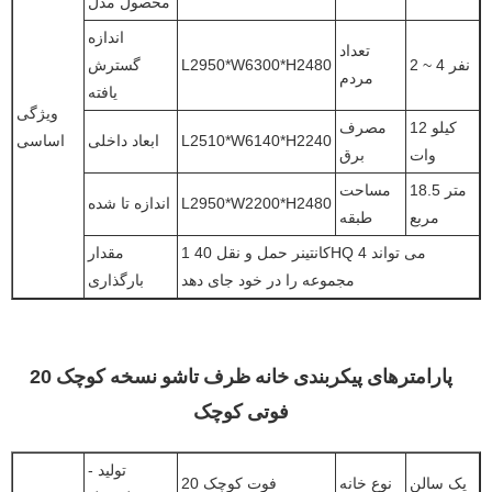
محصول مدل
اندازه
تعداد
2 ~ 4 نفر
L2950*W6300*H2480
گسترش
مردم
یافته
ویژگی
12 کیلو
مصرف
L2510*W6140*H2240
ابعاد داخلی
اساسی
وات
برق
18.5 متر
مساحت
L2950*W2200*H2480
اندازه تا شده
مربع
طبقه
1 کانتینر حمل و نقل 40HQ می تواند 4
مقدار
مجموعه را در خود جای دهد
بارگذاری
پارامترهای پیکربندی خانه ظرف تاشو نسخه کوچک 20
فوتی کوچک
تولید -
یک سالن
نوع خانه
20 فوت کوچک