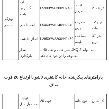
اندازه
تعداد
2 ~ 4 نفر
L5900*W6300*H2480
گسترش
مردم
یافته
ویژگی
12 کیلو
مصرف
L5460*W6140*H2240
ابعاد داخلی
اساسی
وات
برق
37 متر
مساحت
L2950*W2200*H2480
اندازه تا شده
مربع
طبقه
1 کانتینر حمل و نقل 40HQ می تواند 2
مقدار
مجموعه را در خود جای دهد
بارگذاری
پارامترهای پیکربندی خانه کانتینری تاشو با ارتفاع 20 فوت
صاف
تولید -
یک سالن
نوع خانه
20 فوت
محصول مدل