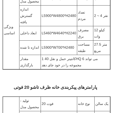
محصول مدل
اندازه
تعداد
2 ~ 4 نفر
L5900*W4800*H2480
گسترش
مردم
یافته
ویژگی
12 کیلو
مصرف
L5460*W4640*H2240
ابعاد داخلی
اساسی
وات
برق
27.5 متر
مساحت
L5900*W700*H2480
اندازه تا شده
مربع
طبقه
1 کانتینر حمل و نقل 40HQ می تواند 6
مقدار
مجموعه را در خود جای دهد
بارگذاری
پارامترهای پیکربندی خانه ظرف تاشو 20 فوتی
تولید -
یک سالن
نوع خانه
20 فوت
محصول مدل