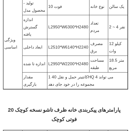
تولید -
یک سالن
نوع خانه
10 فوت
محصول مدل
اندازه
تعداد
2 ~ 4 نفر
L2950*W6300*H2480
گسترش
مردم
یافته
ویژگی
12 کیلو
مصرف
L2510*W6140*H2240
ابعاد داخلی
اساسی
وات
برق
18.5 متر
مساحت
L2950*W2200*H2480
اندازه تا شده
مربع
طبقه
1 کانتینر حمل و نقل 40HQ می تواند 4
مقدار
مجموعه را در خود جای دهد
بارگیری
پارامترهای پیکربندی خانه ظرف تاشو نسخه کوچک 20
فوتی کوچک