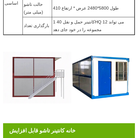
اساسی
حالت تاشو
طول 5800*2480 عرض * ارتفاع 410
(میلی متر)
1 کانتینر حمل و نقل 40HQ می تواند 12
بارگذاری تعداد
مجموعه را در خود جای دهد
خانه کانتینر تاشو قابل افزایش