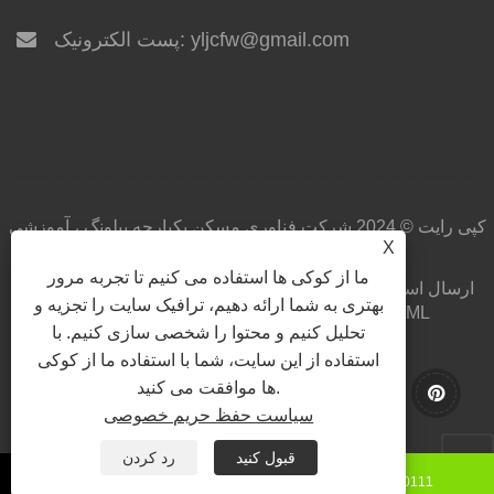
yljcfw@gmail.com
پست الکترونیک:
کپی رایت © 2024 شرکت فناوری مسکن یکپارچه ییلونگ ، آموزشی
X
ویبولیتین کلیه حقوق محفوظ است.
ما از کوکی ها استفاده می کنیم تا تجربه مرور
ارسال استعلام
دانلود
اخبار
محصولات
درباره ما
صفحه اصلی
بهتری به شما ارائه دهیم، ترافیک سایت را تجزیه و
XML
RSS
Sitemap
پیوندها
با ما تماس بگیرید
تحلیل کنیم و محتوا را شخصی سازی کنیم. با
Privacy Policy
استفاده از این سایت، شما با استفاده ما از کوکی
ها موافقت می کنید.
سیاست حفظ حریم خصوصی
قبول کنید
رد کردن
+86-15130850111
8615130850111