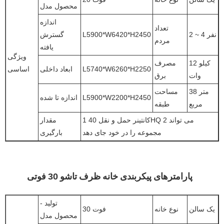
محصول مدل
اندازه
تعداد
2 ~ 4 نفر
L5900*W6420*H2450
گسترش
مردم
یافته
ویژگی
12 کیلو
مصرف
L5740*W6260*H2250
ابعاد داخلی
اساسی
وات
برق
38 متر
مساحت
L5900*W2200*H2450
اندازه تا شده
مربع
طبقه
1 کانتینر حمل و نقل 40HQ می تواند 2
مقدار
مجموعه را در خود جای دهد
بارگیری
پارامترهای پیکربندی خانه ظرف تاشو 30 فوتی
تولید -
یک سالن
نوع خانه
30 فوت
محصول مدل