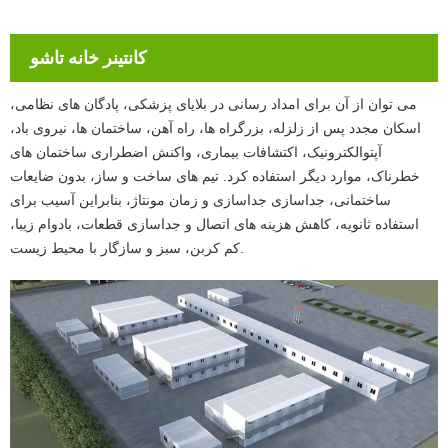
کانتینر خانه تاشو
می توان از آن برای امداد رسانی در بلایای پزشکی، پادگان های نظامی،
اسکان مجدد پس از زلزله، بزرگراه ها، راه آهن، ساختمان ها، نیروی باد،
آپتوالکترونیک، اکتشافات بیماری، واکنش اضطراری ساختمان های
خطرناک، موارد دیگر استفاده کرد. تیم های ساخت و ساز، بدون ضایعات
ساختمانی، جداسازی جداسازی و زمان مونتاژ، بنابراین آسیب برای
استفاده ثانویه، کاهش هزینه های اتصال و جداسازی قطعات، بادوام زیبا،
کم کربن، سبز و سازگار با محیط زیست.