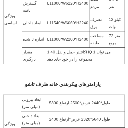
L11800*W6220*H2480
گسترش
نفر
مردم
یافته
ویژگی
12 کیلو
مصرف
L11540*W6060*H2240
ابعاد داخلی
اساسی
وات
برق
72 متر
مساحت
L11800*W2200*H2480
اندازه تا شده
مربع
طبقه
1 کانتینر حمل و نقل 40HQ می تواند 1
مقدار
مجموعه را در خود جای دهد
بارگیری
پارامترهای پیکربندی خانه ظرف تاشو
ابعاد بیرونی
5800 طول*2440 عرض*2500 ارتفاع
(میلی متر)
ابعاد داخلی
طول 5640*2320 عرض*ارتفاع 2400
(میلی متر)
ویژگی