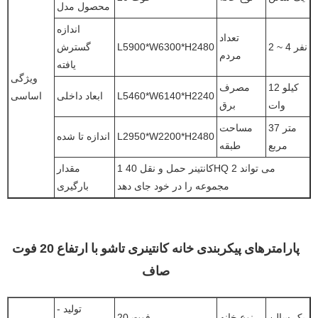
محصول مدل
اندازه
تعداد
2 ~ 4 نفر
L5900*W6300*H2480
گسترش
مردم
یافته
ویژگی
12 کیلو
مصرف
L5460*W6140*H2240
ابعاد داخلی
اساسی
وات
برق
37 متر
مساحت
L2950*W2200*H2480
اندازه تا شده
مربع
طبقه
1 کانتینر حمل و نقل 40HQ می تواند 2
مقدار
مجموعه را در خود جای دهد
بارگیری
پارامترهای پیکربندی خانه کانتینری تاشو با ارتفاع 20 فوت
صاف
تولید -
یک سالن
نوع خانه
20 فوت