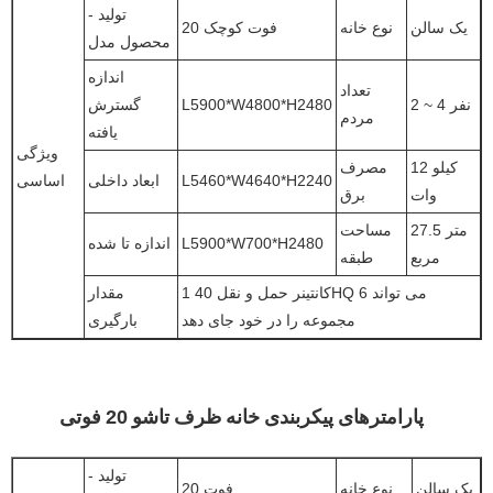
تولید -
یک سالن
نوع خانه
20 فوت کوچک
محصول مدل
اندازه
تعداد
2 ~ 4 نفر
L5900*W4800*H2480
گسترش
مردم
یافته
ویژگی
12 کیلو
مصرف
L5460*W4640*H2240
ابعاد داخلی
اساسی
وات
برق
27.5 متر
مساحت
L5900*W700*H2480
اندازه تا شده
مربع
طبقه
1 کانتینر حمل و نقل 40HQ می تواند 6
مقدار
مجموعه را در خود جای دهد
بارگیری
پارامترهای پیکربندی خانه ظرف تاشو 20 فوتی
تولید -
یک سالن
نوع خانه
20 فوت