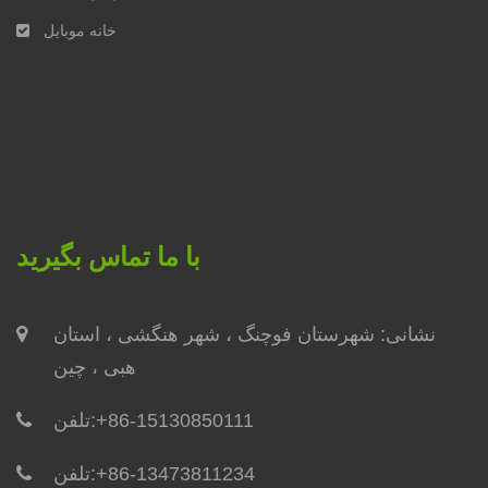
خانه موبایل
با ما تماس بگیرید
نشانی: شهرستان فوچنگ ، ​​شهر هنگشی ، استان
هبی ، چین
+86-15130850111
تلفن:
+86-13473811234
تلفن: