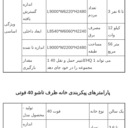
اندازه
تعداد
3 تا 6 نفر
L9000*W6220*H2480
گسترش
مردم
یافته
ویژگی
12 کیلو
مصرف
L8540*W6060*H2240
ابعاد داخلی
اساسی
وات
برق
56 متر
مساحت
L9000*W2200*H2480
اندازه تا شده
مربع
طبقه
1 کانتینر حمل و نقل 40HQ می تواند 1
مقدار
مجموعه را در خود جای دهد
بارگیری
پارامترهای پیکربندی خانه ظرف تاشو 40 فوتی
تولید -
یک سالن
نوع خانه
40 فوت
محصول مدل
اندازه
3 تا 6
تعداد