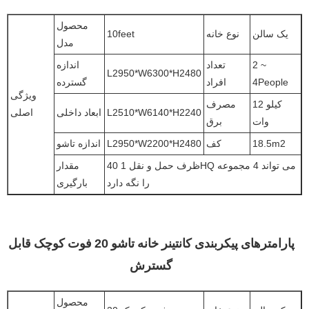
محصول
یک سالن
نوع خانه
10feet
مدل
2 ~
تعداد
اندازه
L2950*W6300*H2480
4People
افراد
گسترده
ویژگی
12 کیلو
مصرف
L2510*W6140*H2240
ابعاد داخلی
اصلی
وات
برق
18.5m2
کف
L2950*W2200*H2480
اندازه تاشو
ظرف حمل و نقل 1 40HQ می تواند 4 مجموعه
مقدار
را نگه دارد
بارگیری
پارامترهای پیکربندی کانتینر خانه تاشو 20 فوت کوچک قابل
گسترش
محصول