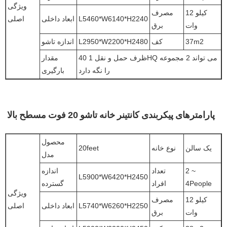
ویژگی
12 کیلو
مصرف
L5460*W6140*H2240
ابعاد داخلی
اصلی
وات
برق
37m2
کف
L2950*W2200*H2480
اندازه تاشو
ظرف حمل و نقل 1 40HQ می تواند 2 مجموعه
مقدار
را نگه دارد
بارگیری
پارامترهای پیکربندی کانتینر خانه تاشو 20 فوت مسطح بالا
محصول
یک سالن
نوع خانه
20feet
مدل
2 ~
تعداد
اندازه
L5900*W6420*H2450
4People
افراد
گسترده
ویژگی
12 کیلو
مصرف
L5740*W6260*H2250
ابعاد داخلی
اصلی
وات
برق