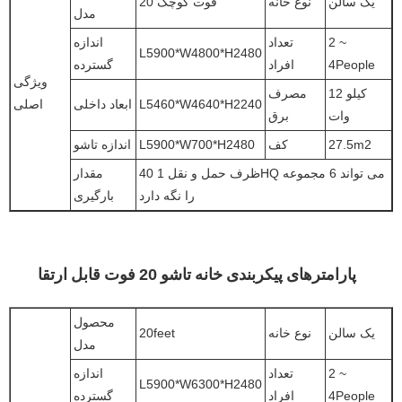
یک سالن
نوع خانه
20 فوت کوچک
مدل
2 ~
تعداد
اندازه
L5900*W4800*H2480
4People
افراد
گسترده
ویژگی
12 کیلو
مصرف
L5460*W4640*H2240
ابعاد داخلی
اصلی
وات
برق
27.5m2
کف
L5900*W700*H2480
اندازه تاشو
ظرف حمل و نقل 1 40HQ می تواند 6 مجموعه
مقدار
را نگه دارد
بارگیری
پارامترهای پیکربندی خانه تاشو 20 فوت قابل ارتقا
محصول
یک سالن
نوع خانه
20feet
مدل
2 ~
تعداد
اندازه
L5900*W6300*H2480
4People
افراد
گسترده