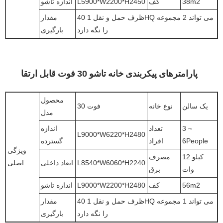
38m2
کف
L5900*W2200*H2450
اندازه تاشو
ظرف حمل و نقل 1 40HQ می تواند 2 مجموعه
مقدار
را نگه دارد
بارگیری
پارامترهای پیکربندی خانه تاشو 30 فوت قابل ارتقا
محصول
یک سالن
نوع خانه
30 فوت
مدل
3 ~
تعداد
اندازه
L9000*W6220*H2480
6People
افراد
گسترده
ویژگی
12 کیلو
مصرف
L8540*W6060*H2240
ابعاد داخلی
اصلی
وات
برق
56m2
کف
L9000*W2200*H2480
اندازه تاشو
ظرف حمل و نقل 1 40HQ می تواند 1 مجموعه
مقدار
را نگه دارد
بارگیری