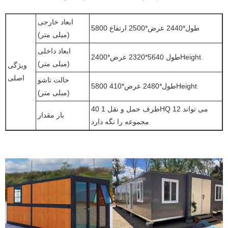
ابعاد خارجی
5800 طول*2440 عرض*2500 ارتفاع
(میلی متر)
ابعاد داخلی
طول 5640*2320 عرض*2400Height
(میلی متر)
ویژگی
اصلی
حالت تاشو
5800 طول*2480 عرض*410Height
(میلی متر)
ظرف حمل و نقل 1 40HQ می تواند 12
بار مقدار
مجموعه را نگه دارد