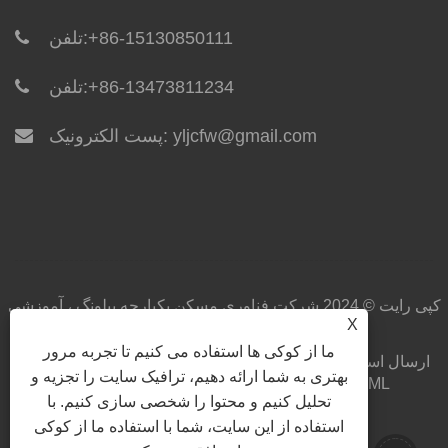
+86-15130850111
تلفن:
+86-13473811234
تلفن:
yljcfw@gmail.com
پست الکترونیک:
کپی رایت © 2024 شرکت فناوری مسکن یکپارچه ییلونگ ، آموزشی
X
ویبولیتین کلیه حقوق محفوظ است.
ما از کوکی ها استفاده می کنیم تا تجربه مرور
ارسال استعلام
دانلود
اخبار
محصولات
درباره ما
صفحه اصلی
بهتری به شما ارائه دهیم، ترافیک سایت را تجزیه و
XML
RSS
Sitemap
پیوندها
با ما تماس بگیرید
تحلیل کنیم و محتوا را شخصی سازی کنیم. با
Privacy Policy
استفاده از این سایت، شما با استفاده ما از کوکی