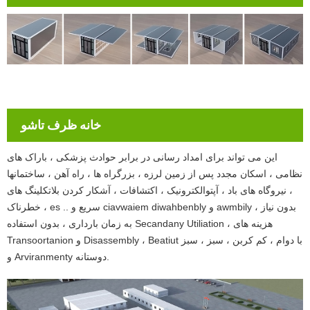
خانه ظرف تاشو
این می تواند برای امداد رسانی در برابر حوادث پزشکی ، باراک های
نظامی ، اسکان مجدد پس از زمین لرزه ، بزرگراه ها ، راه آهن ، ساختمانها
، نیروگاه های باد ، آپتوالکترونیک ، اکتشافات ، آشکار کردن بلاتکلینگ های
خطرناک ، es .. سریع و ciavwaiem diwahbenbly و awmbily ، بدون نیاز
به زمان بارداری ، بدون استفاده Secandany Utiliation ، هزینه های
Transoortanion و Disassembly ، Beatiut با دوام ، کم کربن ، سبز ، سبز
و Arviranmenty دوستانه.