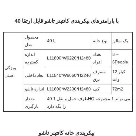
40 پا پارامترهای پیکربندی کانتینر تاشو قابل ارتقا
محصول
یک سالن
نوع خانه
40 پا
مدل
3 ~
تعداد
اندازه
L11800*W6220*H2480
6People
افراد
گسترده
ویژگی
12 کیلو
مصرف
L11540*W6060*H2240
ابعاد داخلی
اصلی
وات
برق
72m2
کف
L11800*W2200*H2480
اندازه تاشو
ظرف حمل و نقل 1 40HQ می تواند 1 مجموعه
مقدار
را نگه دارد
بارگیری
پیکربندی خانه کانتینر تاشو