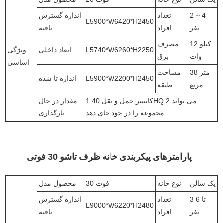
2 ~ 4
تعداد
اندازه گسترش
L5900*W6420*H2450
نفر
افراد
یافته
12 کیلو
مصرف
L5740*W6260*H2250
ابعاد داخلی
ویژگی
وات
برق
اساسی
38 متر
مساحت
L5900*W2200*H2450
اندازه تا شده
مربع
طبقه
1 کانتینر حمل و نقل 40HQ می تواند 2
مقدار در حال
مجموعه را در خود جای دهد
بارگذاری
پارامترهای پیکربندی خانه ظرف تاشو 30 فوتی
یک سالن
نوع خانه
30 فوت
محصول مدل
3 تا 6
تعداد
اندازه گسترش
L9000*W6220*H2480
نفر
افراد
یافته