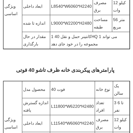
12 کیلو
مصرف
L8540*W6060*H2240
ابعاد داخلی
ویژگی
وات
برق
اساسی
56 متر
مساحت
L9000*W2200*H2480
اندازه تا شده
مربع
طبقه
1 کانتینر حمل و نقل 40HQ می تواند 1
مقدار در حال
مجموعه را در خود جای دهد
بارگذاری
پارامترهای پیکربندی خانه ظرف تاشو 40 فوتی
یک
نوع خانه
40 فوت
محصول مدل
سالن
3 تا 6
تعداد
اندازه گسترش
L11800*W6220*H2480
نفر
افراد
یافته
12 کیلو
مصرف
ویژگی
L11540*W6060*H2240
ابعاد داخلی
وات
برق
اساسی