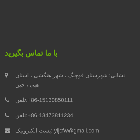
با ما تماس بگیرید
نشانی: شهرستان فوچنگ ، ​​شهر هنگشی ، استان
هبی ، چین
+86-15130850111
تلفن:
+86-13473811234
تلفن:
yljcfw@gmail.com
پست الکترونیک: