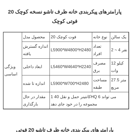
پارامترهای پیکربندی خانه ظرف تاشو نسخه کوچک 20
فوتی کوچک
یک سالن
نوع خانه
20 فوت کوچک
محصول مدل
تعداد
اندازه گسترش
2 ~ 4 نفر
L5900*W4800*H2480
افراد
یافته
12 کیلو
مصرف
L5460*W4640*H2240
ابعاد داخلی
ویژگی
وات
برق
اساسی
27.5 متر
مساحت
L5900*W700*H2480
اندازه تا شده
مربع
طبقه
1 کانتینر حمل و نقل 40HQ می تواند 6
مقدار در حال
مجموعه را در خود جای دهد
بارگذاری
پارامترهای پیکربندی خانه ظرف تاشو 20 فوتی