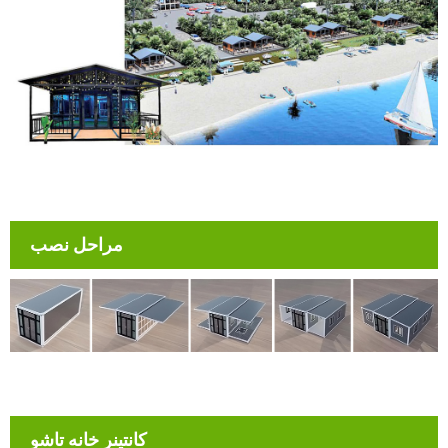
مراحل نصب
کانتینر خانه تاشو