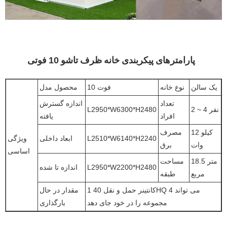
پارامترهای پیکربندی خانه ظرف تاشو 10 فوتی
یک سالن
نوع خانه
10 فوت
محصول مدل
تعداد
اندازه گسترش
2 ~ 4 نفر
L2950*W6300*H2480
افراد
یافته
12 کیلو
مصرف
L2510*W6140*H2240
ابعاد داخلی
ویژگی
وات
برق
اساسی
18.5 متر
مساحت
L2950*W2200*H2480
اندازه تا شده
مربع
طبقه
1 کانتینر حمل و نقل 40HQ می تواند 4
مقدار در حال
مجموعه را در خود جای دهد
بارگذاری