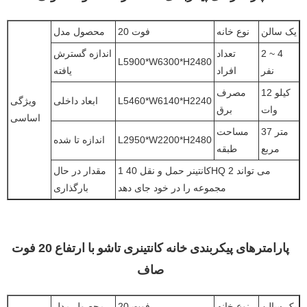
یک سالن
نوع خانه
20 فوت
محصول مدل
2 ~ 4
تعداد
اندازه گسترش
L5900*W6300*H2480
نفر
افراد
یافته
12 کیلو
مصرف
L5460*W6140*H2240
ابعاد داخلی
ویژگی
وات
برق
اساسی
37 متر
مساحت
L2950*W2200*H2480
اندازه تا شده
مربع
طبقه
1 کانتینر حمل و نقل 40HQ می تواند 2
مقدار در حال
مجموعه را در خود جای دهد
بارگذاری
پارامترهای پیکربندی خانه کانتینری تاشو با ارتفاع 20 فوت
صاف
یک سالن
نوع خانه
20 فوت
محصول مدل