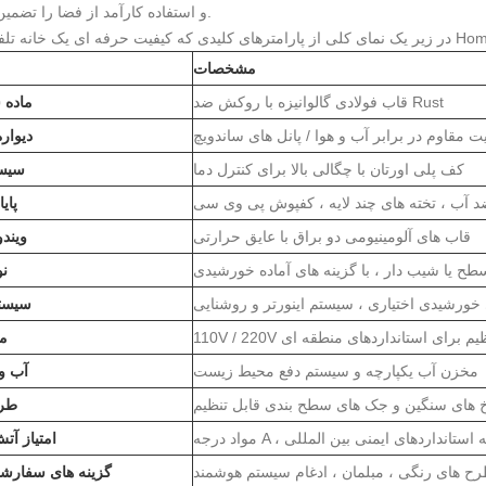
و استفاده کارآمد از فضا را تضمین می کند.
مشخصات
قاب فولادی گالوانیزه با روکش ضد Rust
ماده 
دیوار
کف پلی اورتان با چگالی بالا برای کنترل دما
سیست
د آب ، تخته های چند لایه ، کفپوش پی وی سی
پای
قاب های آلومینیومی دو براق با عایق حرارتی
ویندو
ح یا شیب دار ، با گزینه های آماده خورشیدی
ن
سیستم
1 قابل تنظیم برای استانداردهای منطقه ای
من
مخزن آب یکپارچه و سیستم دفع محیط زیست
آب و
خ های سنگین و جک های سطح بندی قابل تنظیم
طر
 گواهینامه استانداردهای ایمنی بین المللی
امتیاز آ
رح های رنگی ، مبلمان ، ادغام سیستم هوشمند
گزینه های سفارش