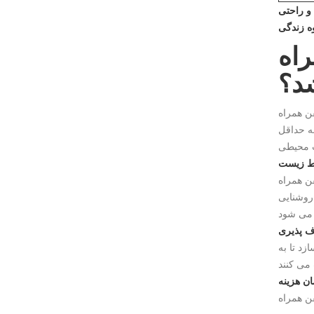
و راحتی
ه زندگی
دگی و
شد؟
ئولیت محیط زیست است. بر خلاف
به حداقل
یط زیست
 انرژی را ادغام می کند. پانل های انرژی خورشیدی ، واحدهای
 از عایق غیر سمی و مواد ساختاری بازیافت شده باعث
ف پذیری
زد تا به
ان هزینه
چ هزینه بنیاد زمین وجود