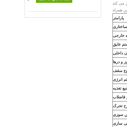
پارامتر
ساختاری
ه خارجی
م عایق
ان داخلی
ز و درها
وع سقف
 انرژی
بع تغذیه
 فاضلاب
ح تحرک
تش سوزی
ی سازی