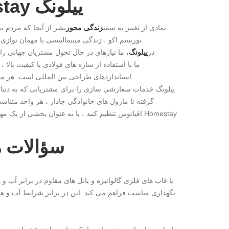
زندگی آینده با خانه موبایل Homestay ییلونگ
ظهور خانه های تلفن همراه Homestay نمادی از تغییر به سمت
زندگی محور
بشر از آنجا که مردم ب
توریسم اکو ، زندگی مینیمالیستی یا مهمان نوازی انعطاف پذیر-خانه های مبهم به سنگ بنای معماری مدرن و طراحی پایدار تبدیل شده اند.
در
ییلونگ
، ما نیازهای در حال تحول مشتریان جهانی ر
استانداردهای طراحی بین المللی است. هر مدل با دقت برای تحرک ، بهره وری انرژی و ایمنی ساختاری مورد آزمایش قرار می گیرد.
ییلونگ خدمات سفارشی سازی را برای مشتریانی که به دنبال
گرفته تا ماژول های خانوادگی جادار ، هر واحد متنا
اقیانوس تنظیم کنید ، یا به عنوان بخشی از یک مهما
سؤالات م
نگهداری مناسب فراهم می کند. این در برابر شرایط آب و هو