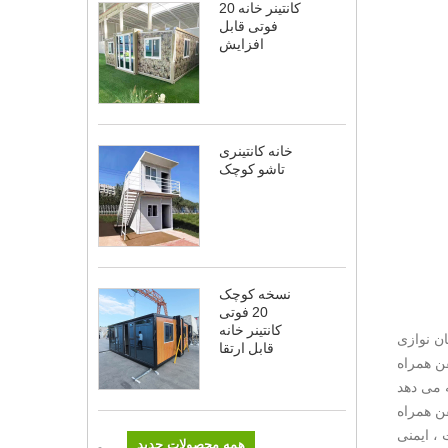
کانتینر خانه 20
فوتی قابل
افزایش
خانه کانتینری
تاشو کوچک
نسخه کوچک
20 فوتی
کانتینر خانه
ان نوازی
قابل ارتقا
Homestay
با توجه به شرایط مختلف
، ایمنی
همه محصولات جدید