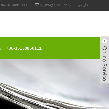
فارسی
yljcfw@gmail.com
+86-15130850111
+86-15130850111