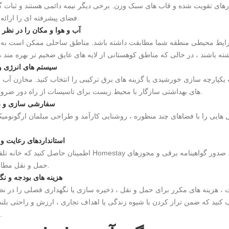
های تقویت شده و قاب های سبک وزن. برخی دیگر نیمه دائمی هستند و ثبات گ
فضای پیشرفته ای را ارائه می دهند.
3. آب و هوا و مکان را در نظر 
 شرایط محیطی منطقه شما مطابقت داشته باشد. مناطق ساحلی ممکن است به 
4. سیستم های انرژی و
یکپارچه سازی خورشیدی یا گزینه های برق ترکیبی را انتخاب کنید. مخازن آب 
های بهداشتی سازگار با محیط زیست برای تاسیسات از راه دور ضروری است.
5. سفارشی سازی و 
یی را با فضاهای چند منظوره ، روشنایی کارآمد و طراحی مبلمان ارگونومیک
6. استانداردهای رعایت و
اطمینان حاصل کنید که خانه تلفن همراه Homestay با کدهای ایمنی منطقه ای ، به ویژه در مورد مواد ضد آب ، 
حمل و نقل مطابقت دارد.
7. هزینه های بودجه و ن
خاب کنید که ضمن تراز کردن با شیوه زندگی یا اهداف تجاری ، ارزش و راحتی بلن
ارائه دهد.