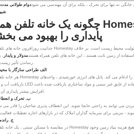
 خانگی نه تنها برای تحرک ، بلکه برای آن مهندسی می شود
دوام طولانی مدت 
.
شیو
چگونه یک خانه تلفن همراه Homestay سبک زن
پایداری را بهبود می بخ
جذابیت روزافزون خانه های تلفن همراه Homestay در توانایی آنها برای ترکیب استانداردهای زندگی مدرن با مس
فاده از زمین ثابت هستند ، این خانه های تلفن همراه هستند
مدولار و پایدار
، 
رساندن تأثیر زیست محیطی.
الف طراحی سازگار با مح
هر خانه تلفن همراه Homestay مواد کارآمد و سیستم های صرفه جویی در مصرف
بازیافت آب و روشنایی LED همه برای کاهش مصرف انرژی با هم کار می کنند. استفاده
افزایش بیشتر پایداری آن می شود.
ب. تحرک و انعطا
بردن می توانند به راحتی جابجا شوند. این انعطاف پذیری صاحبان را قادر می سا
ج. راندم
در مقایسه با مسکن سنتی ، یک خانه تلفن همراه Homestay برای ساخت و نگهداری به میزان قابل توجهی کمتر است. هی