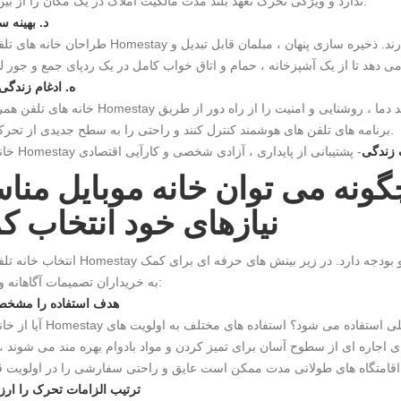
ندارد و ویژگی تحرک تعهد بلند مدت مالکیت املاک در یک مکان را از بین می برد.
د. بهینه 
طراحان خانه های تلفن همراه Homestay روی حداکثر رساندن هر اینچ مربع از فضای داخلی تمرکز دارند.
ه. ادغام زندگی
خانه های تلفن همراه مدرن Homestay مجهز به سیستم های خانه هوشمند هستند. صاحبان می توانند د
برنامه های تلفن های هوشمند کنترل کنند و راحتی را به سطح جدیدی از تحرک برساند.
 زندگی
ونه می توان خانه موبایل مناسب Homestay را 
نیازهای خود انتخاب ک
انتخاب خانه تلفن همراه Homestay نیاز به در نظر گرفتن هدف استفاده ، اندازه ، الزامات ت
به خریداران تصمیمات آگاهانه وجود دارد:
1. هدف استفاده را مشخص
آیا از خانه موبایل Homestay برای اجاره گردشگری ، زندگی خانواد
ای اجاره ای از سطوح آسان برای تمیز کردن و مواد بادوام بهره مند می شوند ،
ترتیب الزامات تحرک را ارزی