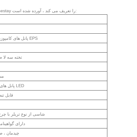
در زیر یک نمای کلی از پارامترهای کلیدی که کیفیت حرفه ای یک خانه تلفن همراه Homestay را تعریف می کند ، آورده شده است:
پانل های کامپوزیت مقاوم در برابر آب و هوا / پانل های ساندویچ EPS
تخته سه لا ض
مسط
پانل های خورشیدی اختیاری ، سیستم اینورتر و روشنایی LED
10V / 220V
شاسی از نوع تریلر با چر
مواد درجه A ، دارای
چیدمان ، ط